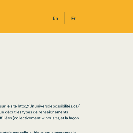
En
Fr
sur le site http://Ununiversdepossibilités.ca/
que décrit les types de renseignements
filiées (collectivement, « nous »), et la façon
oit régie par celle-ci. Nous nous réservons le