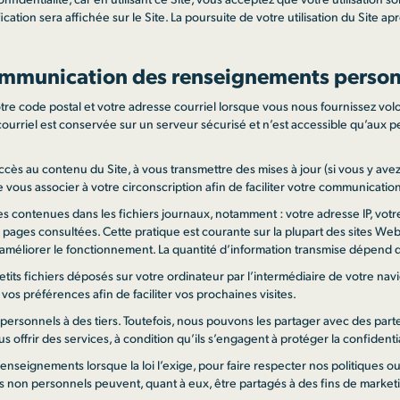
ication sera affichée sur le Site. La poursuite de votre utilisation du Site
 communication des renseignements perso
tre code postal et votre adresse courriel lorsque vous nous fournissez v
e courriel est conservée sur un serveur sécurisé et n’est accessible qu’aux
s au contenu du Site, à vous transmettre des mises à jour (si vous y avez
ous associer à votre circonscription afin de faciliter votre communicatio
contenues dans les fichiers journaux, notamment : votre adresse IP, votre f
 les pages consultées. Cette pratique est courante sur la plupart des sites
n améliorer le fonctionnement. La quantité d’information transmise dépend 
its fichiers déposés sur votre ordinateur par l’intermédiaire de votre nav
vos préférences afin de faciliter vos prochaines visites.
rsonnels à des tiers. Toutefois, nous pouvons les partager avec des part
ous offrir des services, à condition qu’ils s’engagent à protéger la confiden
ignements lorsque la loi l’exige, pour faire respecter nos politiques ou 
s non personnels peuvent, quant à eux, être partagés à des fins de marketi